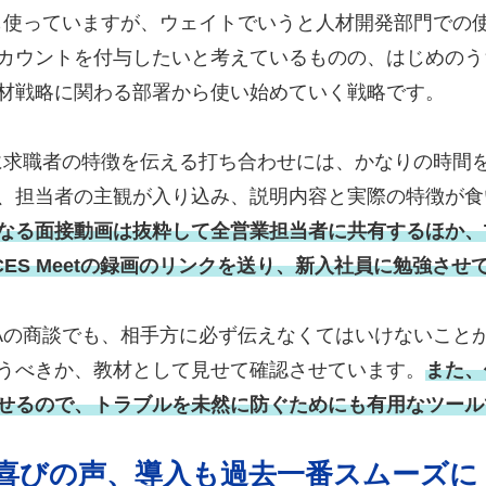
も使っていますが、ウェイトでいうと人材開発部門での
カウントを付与したいと考えているものの、はじめのう
材戦略に関わる部署から使い始めていく戦略です。
に求職者の特徴を伝える打ち合わせには、かなりの時間
、担当者の主観が入り込み、説明内容と実際の特徴が食
なる面接動画は抜粋して全営業担当者に共有するほか、T
ES Meetの録画のリンクを送り、新入社員に勉強させ
Aの商談でも、相手方に必ず伝えなくてはいけないこと
うべきか、教材として見せて確認させています。
また、
せるので、トラブルを未然に防ぐためにも有用なツール
喜びの声、導入も過去一番スムーズに