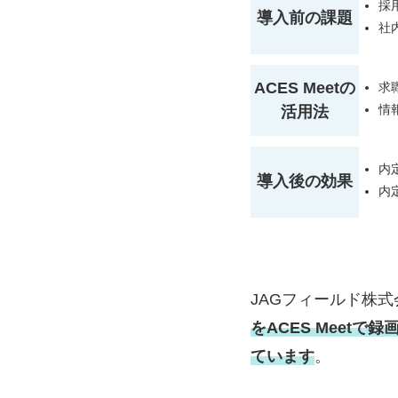
採
導入前の課題
社
ACES Meetの
求
情
活用法
内
導入後の効果
内
JAGフィールド株
をACES Meet
ています
。