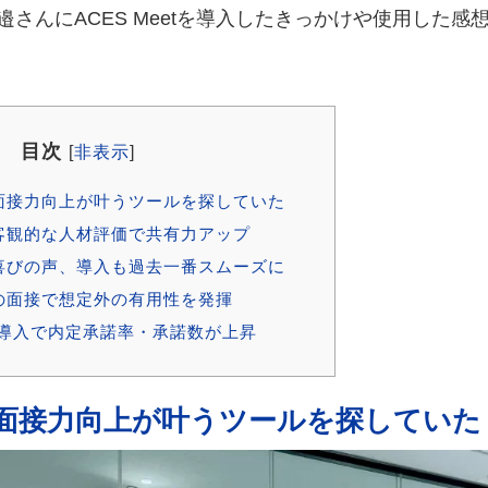
さんにACES Meetを導入したきっかけや使用した感
目次
[
非表示
]
面接力向上が叶うツールを探していた
客観的な人材評価で共有力アップ
喜びの声、導入も過去一番スムーズに
の面接で想定外の有用性を発揮
etの導入で内定承諾率・承諾数が上昇
面接力向上が叶うツールを探していた