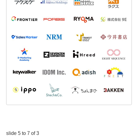
slide
5 to 7
of 3