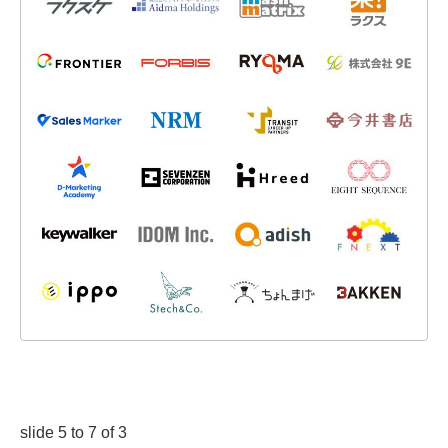
slide
5 to 7
of 3