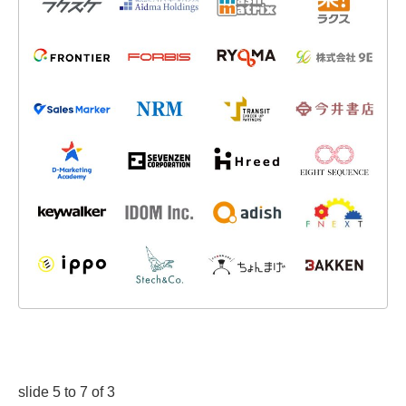
slide
5 to 7
of 3