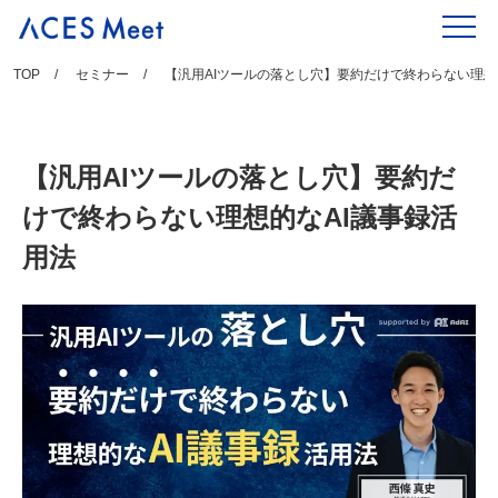
Skip
to
content
TOP
セミナー
【汎用AIツールの落とし穴】要約だけで終わらない理想
【汎用AIツールの落とし穴】要約だ
けで終わらない理想的なAI議事録活
用法