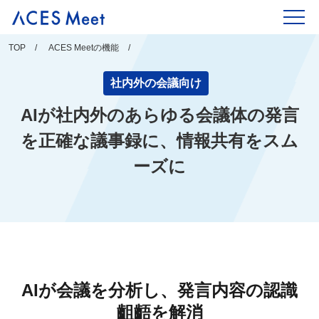
Skip
to
content
TOP
ACES Meetの機能
社内外の会議向け
AIが社内外のあらゆる会議体の発言
を正確な議事録に、
情報共有をスム
ーズに
AIが会議を分析し、発言内容の認識
齟齬を解消