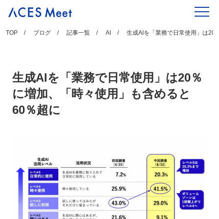
Skip
to
content
TOP
ブログ
記事一覧
AI
生成AIを「業務で日常使用」は2
生成AIを「業務で日常使用」は20％
に増加、「時々使用」も含めると
60％超に