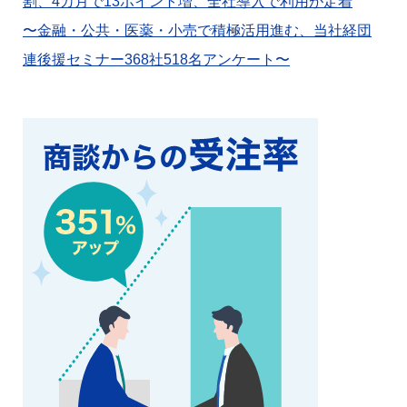
割、4カ月で13ポイント増、全社導入で利用が定着
〜金融・公共・医薬・小売で積極活用進む、当社経団
連後援セミナー368社518名アンケート〜