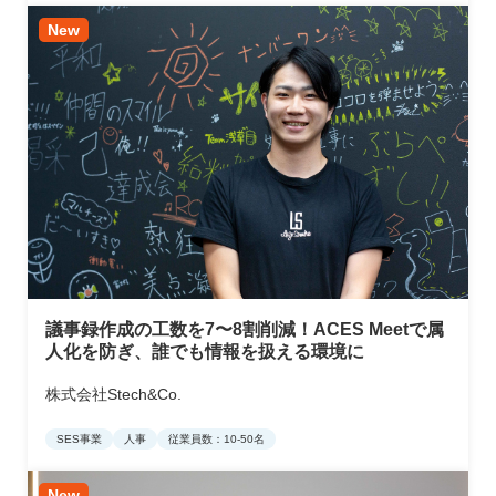
New
議事録作成の工数を7〜8割削減！ACES Meetで属
人化を防ぎ、誰でも情報を扱える環境に
株式会社Stech&Co.
SES事業
人事
従業員数：10-50名
New