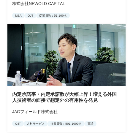
株式会社NEWOLD CAPITAL
M&A
OJT
従業員数：51-100名
内定承諾率・内定承諾数が大幅上昇！増える外国
人技術者の面接で想定外の有用性を発見
JAGフィールド株式会社
OJT
人材サービス
従業員数：501-1000名
面談