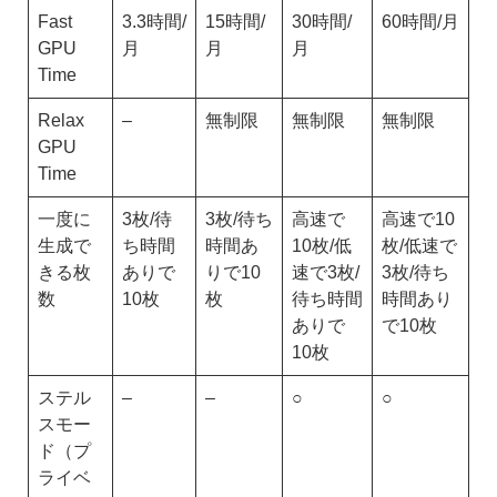
Fast
3.3時間/
15時間/
30時間/
60時間/月
GPU
月
月
月
Time
Relax
–
無制限
無制限
無制限
GPU
Time
一度に
3枚/待
3枚/待ち
高速で
高速で10
生成で
ち時間
時間あ
10枚/低
枚/低速で
きる枚
ありで
りで10
速で3枚/
3枚/待ち
数
10枚
枚
待ち時間
時間あり
ありで
で10枚
10枚
ステル
–
–
○
○
スモー
ド（プ
ライベ