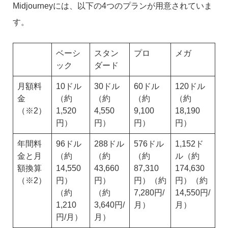
Midjourneyには、以下の4つのプランが用意されていま
す。
ベーシ
スタン
プロ
メガ
ック
ダード
月額料
10ドル
30ドル
60ドル
120ドル
金
（約
（約
（約
（約
（※2）
1,520
4,550
9,100
18,190
円）
円）
円）
円）
年間料
96ドル
288ドル
576ドル
1,152ド
金と月
（約
（約
（約
ル（約
額換算
14,550
43,660
87,310
174,630
（※2）
円）
円）
円）（約
円）（約
（約
（約
7,280円/
14,550円/
1,210
3,640円/
月）
月）
円/月）
月）