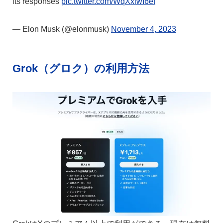
its responses
pic.twitter.com/WqXxlwI6ef
— Elon Musk (@elonmusk)
November 4, 2023
Grok（グロク）の利用方法