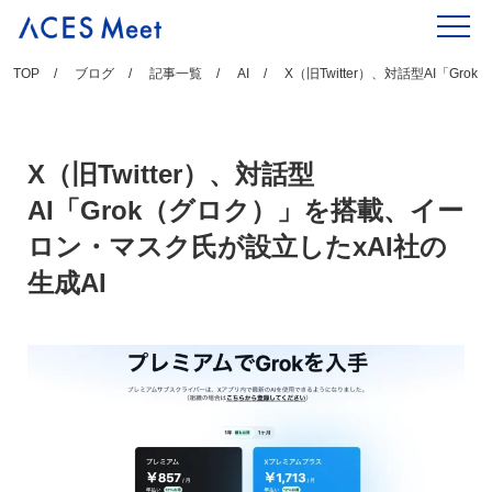
Skip
to
content
TOP
ブログ
記事一覧
AI
X（旧Twitter）、対話型AI「G
X（旧Twitter）、対話型
AI「Grok（グロク）」を搭載、イー
ロン・マスク氏が設立したxAI社の
生成AI