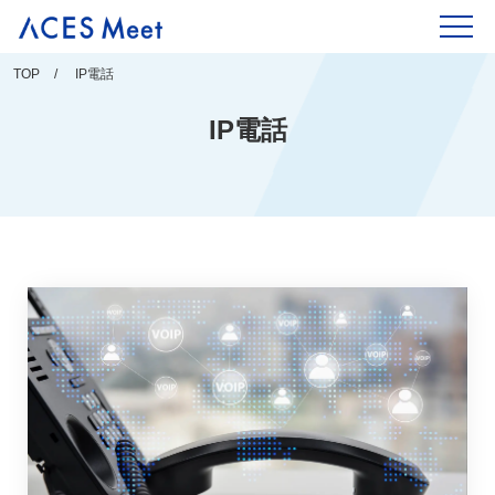
Skip
to
content
TOP
IP電話
IP電話