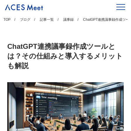
Skip
to
content
TOP
ブログ
記事一覧
議事録
ChatGPT連携議事録作成
ChatGPT連携議事録作成ツールと
は？その仕組みと導入するメリット
も解説