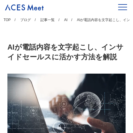
Skip
to
content
TOP
ブログ
記事一覧
AI
AIが電話内容を文字起こし、イン
AIが電話内容を文字起こし、インサ
イドセールスに活かす方法を解説