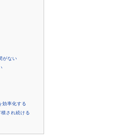
間がない
い
を効率化する
蓄積され続ける