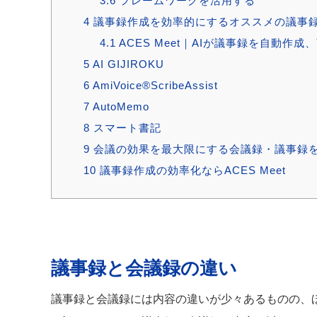
3.6
フレームワークを活用する
4
議事録作成を効率的にするオススメの議事録
4.1
ACES Meet｜AIが議事録を自動作
5
AI GIJIROKU
6
AmiVoice®ScribeAssist
7
AutoMemo
8
スマート書記
9
会議の効果を最大限にする会議録・議事録
10
議事録作成の効率化ならACES Meet
議事録と会議録の違い
議事録と会議録には内容の違いが少々あるものの、ほぼ