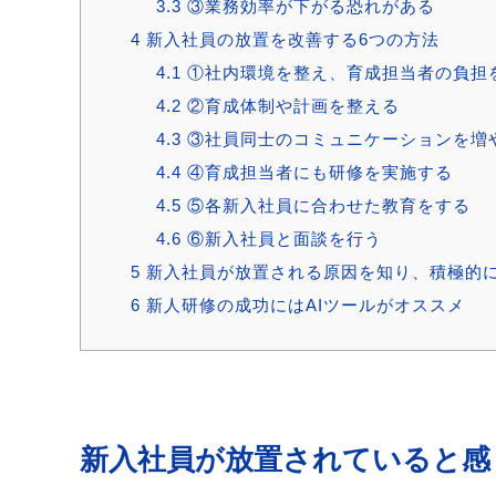
3.3
③業務効率が下がる恐れがある
4
新入社員の放置を改善する6つの方法
4.1
①社内環境を整え、育成担当者の負担
4.2
②育成体制や計画を整える
4.3
③社員同士のコミュニケーションを増
4.4
④育成担当者にも研修を実施する
4.5
⑤各新入社員に合わせた教育をする
4.6
⑥新入社員と面談を行う
5
新入社員が放置される原因を知り、積極的
6
新人研修の成功にはAIツールがオススメ
新入社員が放置されていると感