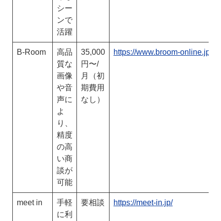
シー
ンで
活躍
B-Room
高品
35,000
https://www.broom-online.jp/
質な
円〜/
画像
月（初
や音
期費用
声に
なし）
よ
り、
精度
の高
い商
談が
可能
meet in
手軽
要相談
https://meet-in.jp/
に利