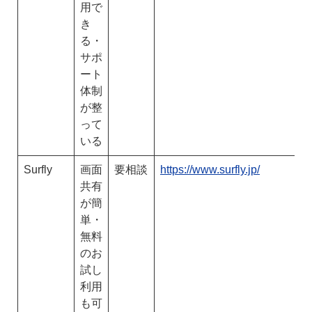
用で
き
る・
サポ
ート
体制
が整
って
いる
Surfly
画面
要相談
https://www.surfly.jp/
共有
が簡
単・
無料
のお
試し
利用
も可