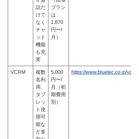
話だ
プラン
けで
は
なく
1,870
チャ
円〜/
ット
月）
機能
も充
実
VCRM
複数
5,000
https://www.bluetec.co.jp/vcrm/
名利
円〜/
用、
月（初
タブ
期費用
レッ
別）
ト使
用可
能な
ど多