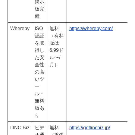
掲示
板完
備
Whereby
ISO
無料
https://whereby.com/
認証
（有料
を取
版は
得し
6.99ド
た安
ル〜/
全性
月）
の高
いツ
ー
ル・
無料
版あ
り
LINC Biz
ビデ
無料
https://getlincbiz.jp/
オ通
（拡張