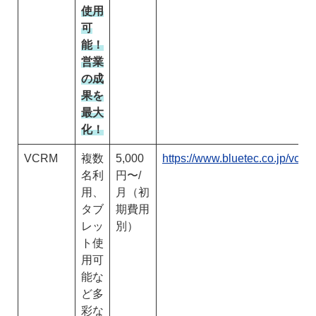
使用
可
能！
営業
の成
果を
最大
化！
VCRM
複数
5,000
https://www.bluetec.co.jp/vcrm/
名利
円〜/
用、
月（初
タブ
期費用
レッ
別）
ト使
用可
能な
ど多
彩な