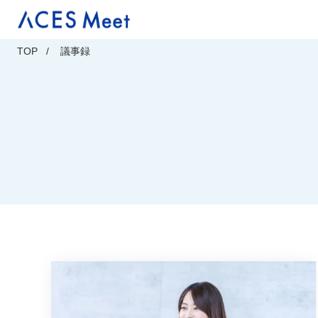
Skip
to
content
TOP
議事録