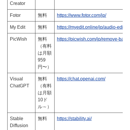
Creator
Fotor
無料
https://www.fotor.com/jp/
My Edit
無料
https://myedit.online/jp/audio-editor
PicWish
無料
https://picwish.com/jp/remove-bac
（有料
は月額
959
円〜）
Visual
無料
https://chat.openai.com/
ChatGPT
（有料
は月額
10ド
ル～）
Stable
無料
https://stability.ai/
Diffusion