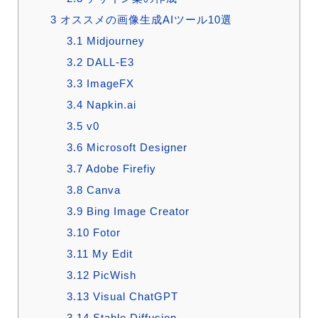
3
オススメの画像生成AIツール10選
3.1
Midjourney
3.2
DALL-E3
3.3
ImageFX
3.4
Napkin.ai
3.5
v0
3.6
Microsoft Designer
3.7
Adobe Firefiy
3.8
Canva
3.9
Bing Image Creator
3.10
Fotor
3.11
My Edit
3.12
PicWish
3.13
Visual ChatGPT
3.14
Stable Diffusion