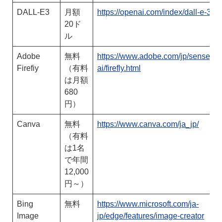
DALL-E3
月額
https://openai.com/index/dall-e-3
20ド
ル
Adobe
無料
https://www.adobe.com/jp/sensei/ge
Firefiy
（有料
ai/firefly.html
は月額
680
円）
Canva
無料
https://www.canva.com/ja_jp/
（有料
は1名
で年間
12,000
円～）
Bing
無料
https://www.microsoft.com/ja-
Image
jp/edge/features/image-creator