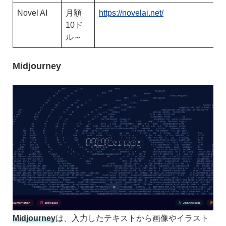
Novel AI
月額
https://novelai.net/
10ド
ル～
Midjourney
Midjourney
は、入力したテキストから画像やイラスト