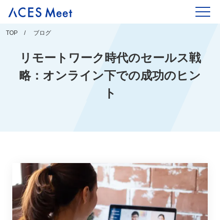
Skip
to
content
TOP
ブログ
リモートワーク時代のセールス戦
略：オンライン下での成功のヒン
ト